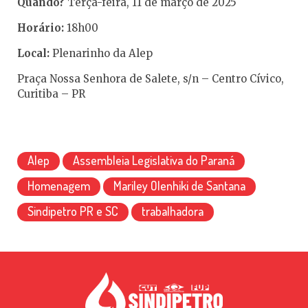
Quando?
Terça-feira, 11 de março de 2025
Horário:
18h00
Local:
Plenarinho da Alep
Praça Nossa Senhora de Salete, s/n – Centro Cívico,
Curitiba – PR
Alep
Assembleia Legislativa do Paraná
Homenagem
Mariley Olenhiki de Santana
Sindipetro PR e SC
trabalhadora