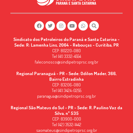
Sindicato dos Petroleiros do Paraná e Santa Catarina -
Sede: R: Lamenha Lins, 2064 - Rebouças - Curitiba, PR
CEP: 80220-080
Tel (41) 3332-4554
faleconosco@sindipetroprsc.org.br
Regional Paranaguá - PR - Sede: Odilon Mader, 366,
Bairro Estradinha
CEP: 83206-080
Tel (41) 3424-0255
paranagua@sindipetroprsc.org.br
Regional São Mateus do Sul - PR - Sede: R. Paulino Vaz da
Silva, nº 535
CEP: 83900-000
Tel (42) 3532-1442
saomateus@sindipetroprsc.org.br