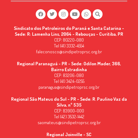
Sindicato dos Petroleiros do Paraná e Santa Catarina -
Sede: R: Lamenha Lins, 2064 - Rebouças - Curitiba, PR
CEP: 80220-080
Tel (41) 3332-4554
faleconosco@sindipetroprsc.org.br
Regional Paranaguá - PR - Sede: Odilon Mader, 366,
Bairro Estradinha
CEP: 83206-080
Tel (41) 3424-0255
paranagua@sindipetroprsc.org.br
Regional São Mateus do Sul - PR - Sede: R. Paulino Vaz da
Silva, nº 535
CEP: 83900-000
Tel (42) 3532-1442
saomateus@sindipetroprsc.org.br
Regional Joinville - SC