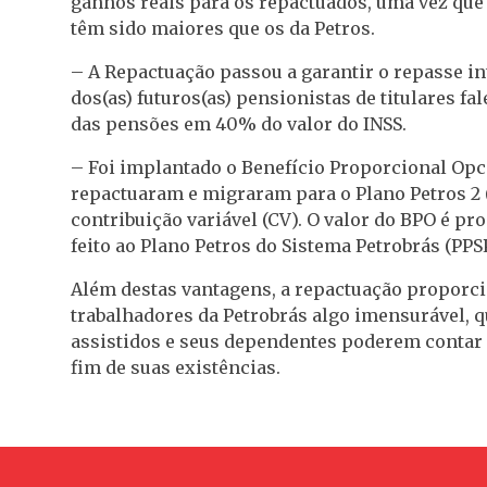
ganhos reais para os repactuados, uma vez que 
têm sido maiores que os da Petros.
– A Repactuação passou a garantir o repasse in
dos(as) futuros(as) pensionistas de titulares f
das pensões em 40% do valor do INSS.
– Foi implantado o Benefício Proporcional Opci
repactuaram e migraram para o Plano Petros 2 (
contribuição variável (CV). O valor do BPO é p
feito ao Plano Petros do Sistema Petrobrás (PPSP
Além destas vantagens, a repactuação proporci
trabalhadores da Petrobrás algo imensurável, q
assistidos e seus dependentes poderem contar 
fim de suas existências.