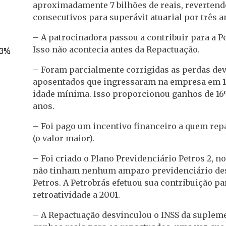
aproximadamente 7 bilhões de reais, revertendo 
consecutivos para superávit atuarial por três 
– A patrocinadora passou a contribuir para a P
Isso não acontecia antes da Repactuação.
 30%
– Foram parcialmente corrigidas as perdas devi
aposentados que ingressaram na empresa em 19
idade mínima. Isso proporcionou ganhos de 16
anos.
– Foi pago um incentivo financeiro a quem repa
(o valor maior).
– Foi criado o Plano Previdenciário Petros 2, n
não tinham nenhum amparo previdenciário des
Petros. A Petrobrás efetuou sua contribuição pa
retroatividade a 2001.
– A Repactuação desvinculou o INSS da supleme