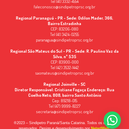
Tel (41) 3332-4554
faleconosco@sindipetroprsc.org.br
Regional Paranaguá - PR - Sede: Odilon Mader, 366,
Bairro Estradinha
CEP: 83206-080
Tel (41) 3424-0255
paranagua@sindipetroprsc.org.br
Regional São Mateus do Sul - PR - Sede: R. Paulino Vaz da
Silva, nº 535
CEP: 83900-000
Tel (42) 3532-1442
saomateus@sindipetroprsc.org.br
Regional Joinville - SC
Diretor Responsável: Cristiane Fogaça Endereço: Rua
Coelho Neto, 808, bairro Santo Antônio
Cep: 89218-015
Tel (47) 9999-8227
secretaria@sindipetroprsc.org.br
®2023 – Sindipetro Paraná/Santa Catarina. Todos os direitos
reservados. Design e desenvolvimento por
NetartWeb
.