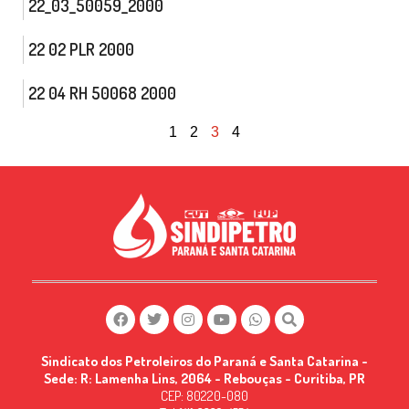
22_03_50059_2000
22 02 PLR 2000
22 04 RH 50068 2000
1
2
3
4
Sindicato dos Petroleiros do Paraná e Santa Catarina -
Sede: R: Lamenha Lins, 2064 - Rebouças - Curitiba, PR
CEP: 80220-080