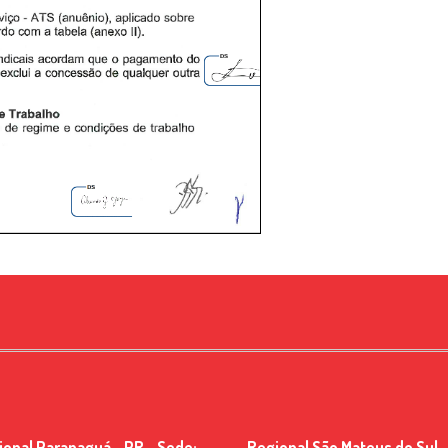
ional Paranaguá - PR - Sede:
Regional São Mateus do Sul -