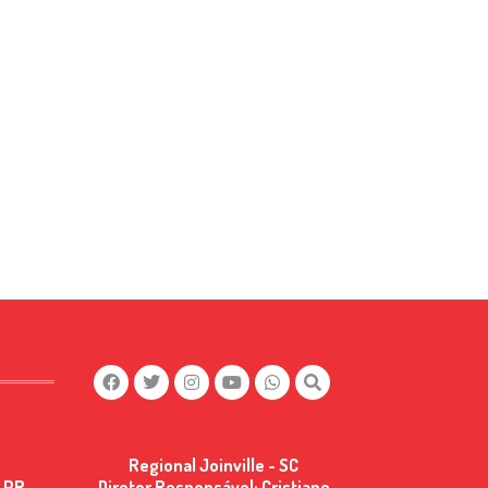
Regional Joinville - SC
 PR -
Diretor Responsável: Cristiane