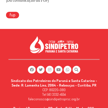
[Da comunicação da FUP]
fup
Sindicato dos Petroleiros do Paraná e Santa Catarina -
Sede: R: Lamenha Lins, 2064 - Rebouças - Curitiba, PR
CEP: 80220-080
Tel (41) 3332-4554
faleconosco@sindipetroprsc.org.br