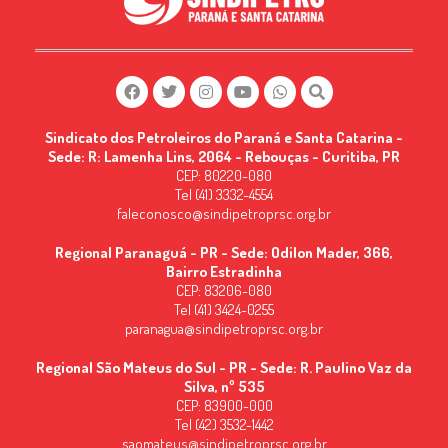
Sindicato dos Petroleiros do Paraná e Santa Catarina -
Sede: R: Lamenha Lins, 2064 - Rebouças - Curitiba, PR
CEP: 80220-080
Tel (41) 3332-4554
faleconosco@sindipetroprsc.org.br
Regional Paranaguá - PR - Sede: Odilon Mader, 366,
Bairro Estradinha
CEP: 83206-080
Tel (41) 3424-0255
paranagua@sindipetroprsc.org.br
Regional São Mateus do Sul - PR - Sede: R. Paulino Vaz da
Silva, nº 535
CEP: 83900-000
Tel (42) 3532-1442
saomateus@sindipetroprsc.org.br