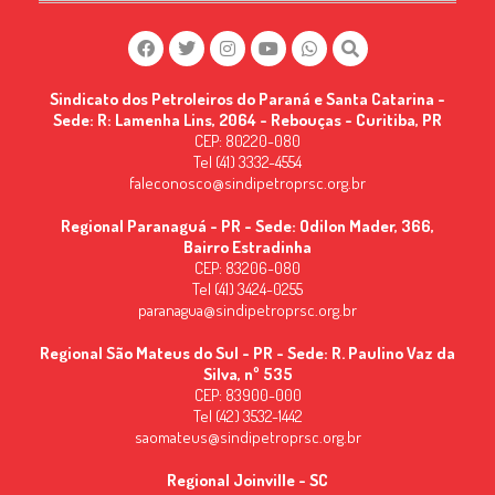
Sindicato dos Petroleiros do Paraná e Santa Catarina -
Sede: R: Lamenha Lins, 2064 - Rebouças - Curitiba, PR
CEP: 80220-080
Tel (41) 3332-4554
faleconosco@sindipetroprsc.org.br
Regional Paranaguá - PR - Sede: Odilon Mader, 366,
Bairro Estradinha
CEP: 83206-080
Tel (41) 3424-0255
paranagua@sindipetroprsc.org.br
Regional São Mateus do Sul - PR - Sede: R. Paulino Vaz da
Silva, nº 535
CEP: 83900-000
Tel (42) 3532-1442
saomateus@sindipetroprsc.org.br
Regional Joinville - SC