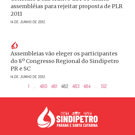
assembléias para rejeitar proposta de PLR
2011
14 DE JUNHO DE 2012
Assembleias vão eleger os participantes
do 8º Congresso Regional do Sindipetro
PR e SC
14 DE JUNHO DE 2012
1
…
480
481
482
483
484
…
512