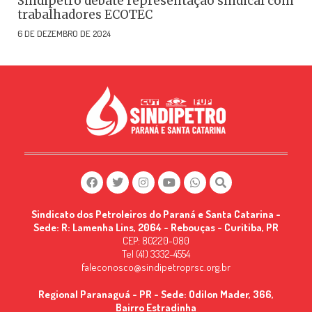
Sindipetro debate representação sindical com
trabalhadores ECOTEC
6 DE DEZEMBRO DE 2024
Sindicato dos Petroleiros do Paraná e Santa Catarina -
Sede: R: Lamenha Lins, 2064 - Rebouças - Curitiba, PR
CEP: 80220-080
Tel (41) 3332-4554
faleconosco@sindipetroprsc.org.br
Regional Paranaguá - PR - Sede: Odilon Mader, 366,
Bairro Estradinha