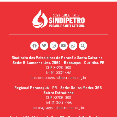
Sindicato dos Petroleiros do Paraná e Santa Catarina -
Sede: R: Lamenha Lins, 2064 - Rebouças - Curitiba, PR
CEP: 80220-080
Tel (41) 3332-4554
faleconosco@sindipetroprsc.org.br
Regional Paranaguá - PR - Sede: Odilon Mader, 366,
Bairro Estradinha
CEP: 83206-080
Tel (41) 3424-0255
paranagua@sindipetroprsc.org.br