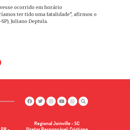
ivesse ocorrido em horário
amos ter tido uma fatalidade”, afirmou o
SP), Juliano Deptula.
Regional Joinville - SC
 PR -
Diretor Responsável: Cristiane