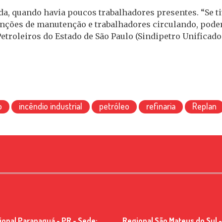
da, quando havia poucos trabalhadores presentes. “Se t
nções de manutenção e trabalhadores circulando, poderí
troleiros do Estado de São Paulo (Sindipetro Unificado-
o
incêndio industrial
petróleo
refinaria
Replan
ional Paranaguá - PR - Sede:
Regional São Mateus do Sul -