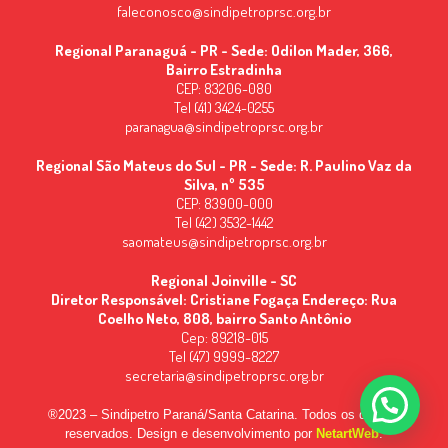
faleconosco@sindipetroprsc.org.br
Regional Paranaguá - PR - Sede: Odilon Mader, 366,
Bairro Estradinha
CEP: 83206-080
Tel (41) 3424-0255
paranagua@sindipetroprsc.org.br
Regional São Mateus do Sul - PR - Sede: R. Paulino Vaz da
Silva, nº 535
CEP: 83900-000
Tel (42) 3532-1442
saomateus@sindipetroprsc.org.br
Regional Joinville - SC
Diretor Responsável: Cristiane Fogaça Endereço: Rua
Coelho Neto, 808, bairro Santo Antônio
Cep: 89218-015
Tel (47) 9999-8227
secretaria@sindipetroprsc.org.br
®2023 – Sindipetro Paraná/Santa Catarina. Todos os direitos
reservados. Design e desenvolvimento por
NetartWeb
.