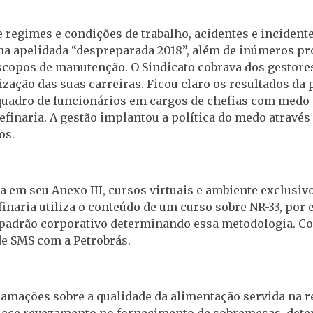
 regimes e condições de trabalho, acidentes e incident
 na apelidada “despreparada 2018”, além de inúmeros pr
copos de manutenção. O Sindicato cobrava dos gestores
ção das suas carreiras. Ficou claro os resultados da p
uadro de funcionários em cargos de chefias com medo de
finaria. A gestão implantou a política do medo através
os.
em seu Anexo III, cursos virtuais e ambiente exclusiv
inaria utiliza o conteúdo de um curso sobre NR-33, por 
 padrão corporativo determinando essa metodologia. C
de SMS com a Petrobrás.
amações sobre a qualidade da alimentação servida na r
elece revezamento no fornecimento de sobremesas, det