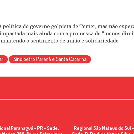
da política do governo golpista de Temer, mas não es
á impactada mais ainda com a promessa de “menos direi
 mantendo o sentimento de união e solidariedade.
ar
Sindipetro Paraná e Santa Catarina
ional Paranaguá - PR - Sede:
Regional São Mateus do Sul -