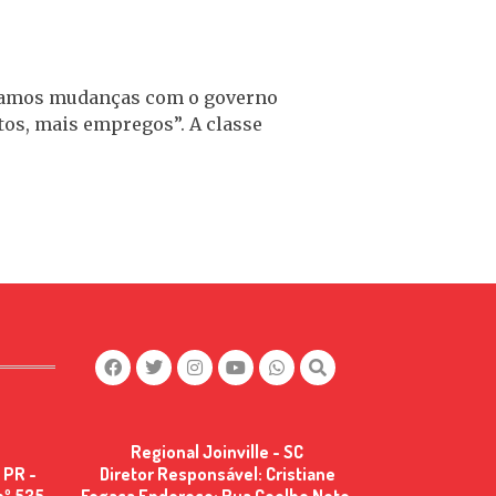
peramos mudanças com o governo
tos, mais empregos”. A classe
Regional Joinville - SC
 PR -
Diretor Responsável: Cristiane