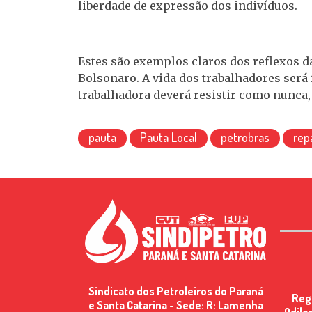
liberdade de expressão dos indivíduos.
Estes são exemplos claros dos reflexos 
Bolsonaro. A vida dos trabalhadores ser
trabalhadora deverá resistir como nunca,
pauta
Pauta Local
petrobras
rep
Sindicato dos Petroleiros do Paraná
Reg
e Santa Catarina - Sede: R: Lamenha