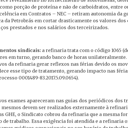
omo porção de proteína e não de carboidratos, entre o
celência em Contratos – NEC – retiram autonomia da ge
tica da Petrobrás em cortar drasticamente os valores dos
iços prestados e nos salários dos terceirizados.
mentos sindicais:
a refinaria trata com o código 1065 (
ores em turno, gerando banco de horas unilateralment
s da refinaria gerar reflexos nas férias devido os mov
lece esse tipo de tratamento, gerando impacto nas féria
ocesso 0001489-83.2017.5.09.0654).
os exames apareceram nas guias dos periódicos dos t
 mesmos devem ser realizados externamente à refinaria
s GHE, o Sindicato cobrou da refinaria que a mesma for
de trabalho. Essa exigência foi atendida e a refinaria 
exames médicos ocupacionais no seu horário de trabalho