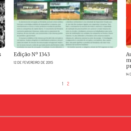
s
Edição Nº 1343
A
mo
12 DE FEVEREIRO DE 2015
p
14
1
2