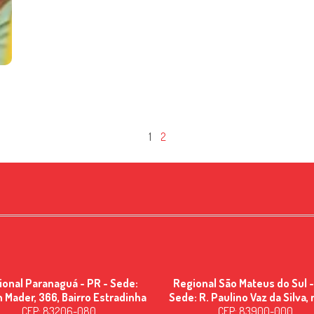
1
2
ional Paranaguá - PR - Sede:
Regional São Mateus do Sul -
n Mader, 366, Bairro Estradinha
Sede: R. Paulino Vaz da Silva, 
CEP: 83206-080
CEP: 83900-000