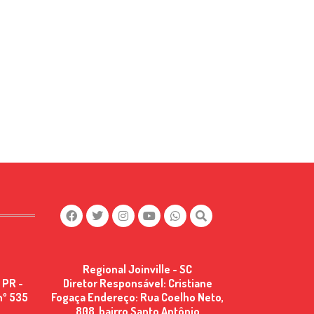
Regional Joinville - SC
 PR -
Diretor Responsável: Cristiane
nº 535
Fogaça Endereço: Rua Coelho Neto,
808, bairro Santo Antônio