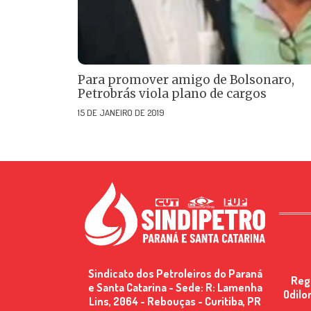
Para promover amigo de Bolsonaro,
Petrobrás viola plano de cargos
15 DE JANEIRO DE 2019
Sindicato dos Petroleiros do Paraná
Reg
e Santa Catarina - Sede: R: Lamenha
Odilo
Lins, 2064 - Rebouças - Curitiba, PR