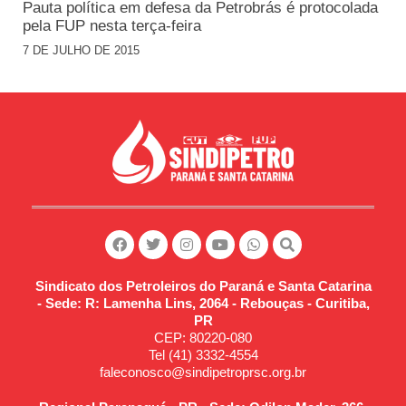
Pauta política em defesa da Petrobrás é protocolada
pela FUP nesta terça-feira
7 DE JULHO DE 2015
Sindicato dos Petroleiros do Paraná e Santa Catarina
- Sede: R: Lamenha Lins, 2064 - Rebouças - Curitiba,
PR
CEP: 80220-080
Tel (41) 3332-4554
faleconosco@sindipetroprsc.org.br