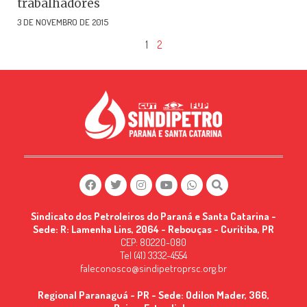
trabalhadores
3 DE NOVEMBRO DE 2015
1
2
Sindicato dos Petroleiros do Paraná e Santa Catarina -
Sede: R: Lamenha Lins, 2064 - Rebouças - Curitiba, PR
CEP: 80220-080
Tel (41) 3332-4554
faleconosco@sindipetroprsc.org.br
Regional Paranaguá - PR - Sede: Odilon Mader, 366,