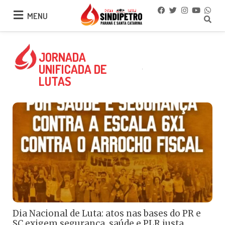
MENU
MENU
JORNADA
UNIFICADA DE
LUTAS
Dia Nacional de Luta: atos nas bases do PR e
SC exigem segurança, saúde e PLR justa