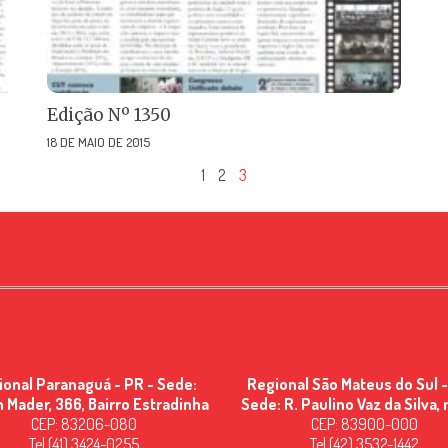
Edição Nº 1350
18 DE MAIO DE 2015
1
2
3
ional Paranaguá - PR - Sede:
Regional São Mateus do Sul -
n Mader, 366, Bairro Estradinha
Sede: R. Paulino Vaz da Silva, 
CEP: 83206-080
CEP: 83900-000
Tel (41) 3424-0255
Tel (42) 3532-1442