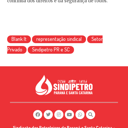
contínua dos direitos e da segurança de todos.
Blank It
representação sindical
Setor
Privado
Sindipetro PR e SC
Sindicato dos Petroleiros do Paraná e Santa Catarina -