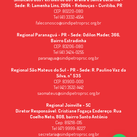
Sede: R: Lamenha Lins, 2064 - Rebouças - Curitiba, PR
CEP: 80220-080
Tel (41) 3332-4554
faleconosco@sindipetroprsc.org.br
Regional Paranaguá - PR - Sede: Odilon Mader, 366,
Bairro Estradinha
CEP: 83206-080
Tel (41) 3424-0255
paranagua@sindipetroprsc.org.br
Regional São Mateus do Sul - PR - Sede: R. Paulino Vaz da
Silva, nº 535
CEP: 83900-000
Tel (42) 3532-1442
saomateus@sindipetroprsc.org.br
Regional Joinville - SC
Diretor Responsável: Cristiane Fogaça Endereço: Rua
Coelho Neto, 808, bairro Santo Antônio
Cep: 89218-015
Tel (47) 9999-8227
secretaria@sindipetroprsc.org.br