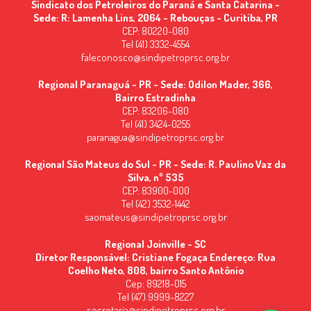
Sindicato dos Petroleiros do Paraná e Santa Catarina -
Sede: R: Lamenha Lins, 2064 - Rebouças - Curitiba, PR
CEP: 80220-080
Tel (41) 3332-4554
faleconosco@sindipetroprsc.org.br
Regional Paranaguá - PR - Sede: Odilon Mader, 366,
Bairro Estradinha
CEP: 83206-080
Tel (41) 3424-0255
paranagua@sindipetroprsc.org.br
Regional São Mateus do Sul - PR - Sede: R. Paulino Vaz da
Silva, nº 535
CEP: 83900-000
Tel (42) 3532-1442
saomateus@sindipetroprsc.org.br
Regional Joinville - SC
Diretor Responsável: Cristiane Fogaça Endereço: Rua
Coelho Neto, 808, bairro Santo Antônio
Cep: 89218-015
Tel (47) 9999-8227
secretaria@sindipetroprsc.org.br