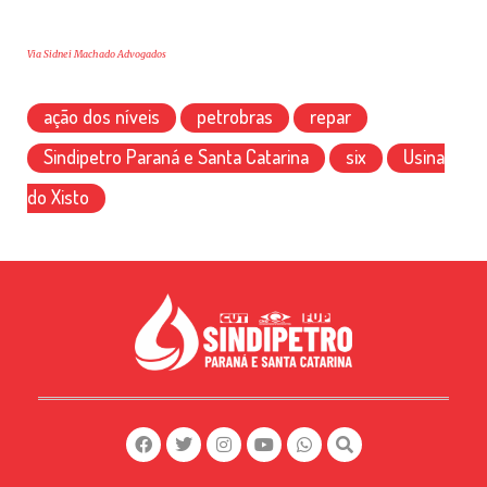
Via Sidnei Machado Advogados
ação dos níveis
petrobras
repar
Sindipetro Paraná e Santa Catarina
six
Usina
do Xisto