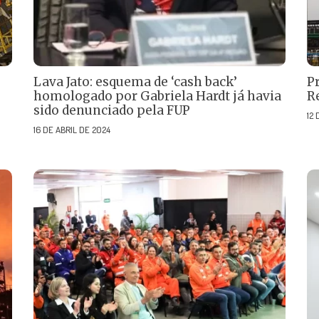
Lava Jato: esquema de ‘cash back’
P
homologado por Gabriela Hardt já havia
R
sido denunciado pela FUP
12
16 DE ABRIL DE 2024