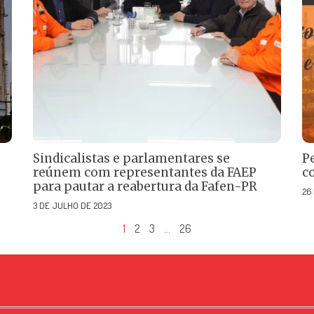
Sindicalistas e parlamentares se
P
reúnem com representantes da FAEP
c
para pautar a reabertura da Fafen-PR
26
3 DE JULHO DE 2023
1
2
3
…
26