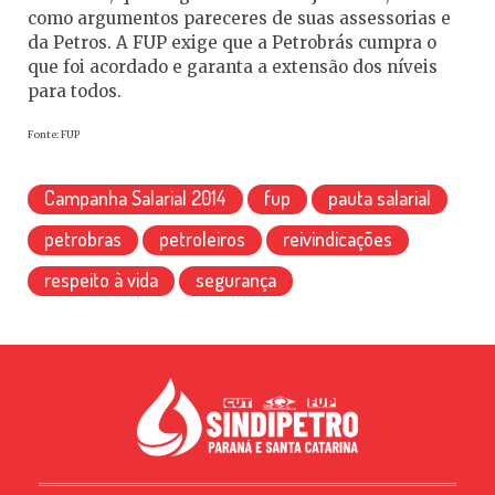
como argumentos pareceres de suas assessorias e
da Petros. A FUP exige que a Petrobrás cumpra o
que foi acordado e garanta a extensão dos níveis
para todos.
Fonte: FUP
Campanha Salarial 2014
fup
pauta salarial
petrobras
petroleiros
reivindicações
respeito à vida
segurança