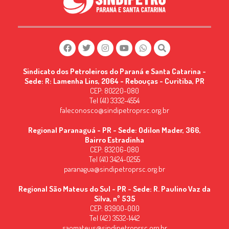
Sindicato dos Petroleiros do Paraná e Santa Catarina -
Sede: R: Lamenha Lins, 2064 - Rebouças - Curitiba, PR
CEP: 80220-080
Tel (41) 3332-4554
faleconosco@sindipetroprsc.org.br
Regional Paranaguá - PR - Sede: Odilon Mader, 366,
Bairro Estradinha
CEP: 83206-080
Tel (41) 3424-0255
paranagua@sindipetroprsc.org.br
Regional São Mateus do Sul - PR - Sede: R. Paulino Vaz da
Silva, nº 535
CEP: 83900-000
Tel (42) 3532-1442
saomateus@sindipetroprsc.org.br