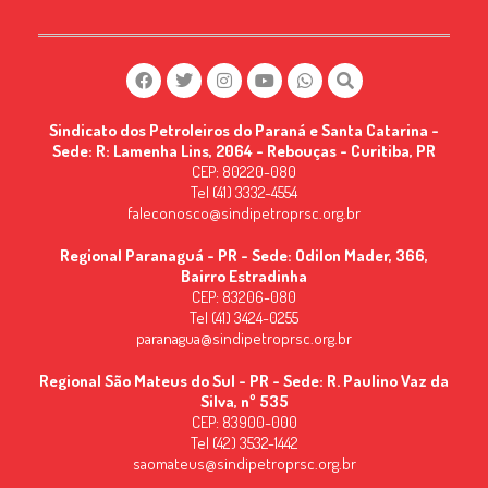
Sindicato dos Petroleiros do Paraná e Santa Catarina -
Sede: R: Lamenha Lins, 2064 - Rebouças - Curitiba, PR
CEP: 80220-080
Tel (41) 3332-4554
faleconosco@sindipetroprsc.org.br
Regional Paranaguá - PR - Sede: Odilon Mader, 366,
Bairro Estradinha
CEP: 83206-080
Tel (41) 3424-0255
paranagua@sindipetroprsc.org.br
Regional São Mateus do Sul - PR - Sede: R. Paulino Vaz da
Silva, nº 535
CEP: 83900-000
Tel (42) 3532-1442
saomateus@sindipetroprsc.org.br