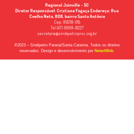
Regional Joinville - SC
Diretor Responsável: Cristiane Fogaça Endereço: Rua
Coelho Neto, 808, bairro Santo Antônio
Cep: 89218-015
Tel (47) 9999-8227
secretaria@sindipetroprsc.org.br
®2023 – Sindipetro Paraná/Santa Catarina. Todos os direitos
reservados. Design e desenvolvimento por
NetartWeb
.