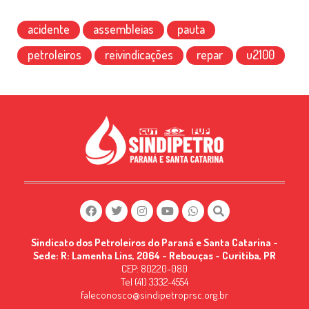
acidente
assembleias
pauta
petroleiros
reivindicações
repar
u2100
Sindicato dos Petroleiros do Paraná e Santa Catarina -
Sede: R: Lamenha Lins, 2064 - Rebouças - Curitiba, PR
CEP: 80220-080
Tel (41) 3332-4554
faleconosco@sindipetroprsc.org.br