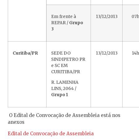
Em frente à
13/12/2013
07
REPAR /
Grupo
3
Curitiba/PR
SEDE DO
13/12/2013
14
SINDIPETRO PR
e SC EM
CURITIBA/PR
R. LAMENHA
LINS, 2064 /
Grupo 1
O Edital de Convocação de Assembleia está nos
anexos
Edital de Convocação de Assembleia