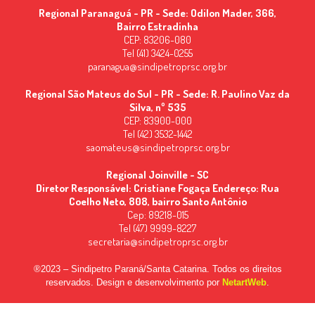
Regional Paranaguá - PR - Sede: Odilon Mader, 366,
Bairro Estradinha
CEP: 83206-080
Tel (41) 3424-0255
paranagua@sindipetroprsc.org.br
Regional São Mateus do Sul - PR - Sede: R. Paulino Vaz da
Silva, nº 535
CEP: 83900-000
Tel (42) 3532-1442
saomateus@sindipetroprsc.org.br
Regional Joinville - SC
Diretor Responsável: Cristiane Fogaça Endereço: Rua
Coelho Neto, 808, bairro Santo Antônio
Cep: 89218-015
Tel (47) 9999-8227
secretaria@sindipetroprsc.org.br
®2023 – Sindipetro Paraná/Santa Catarina. Todos os direitos
reservados. Design e desenvolvimento por
NetartWeb
.