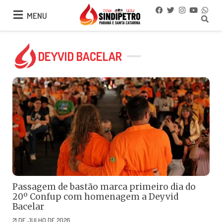
MENU
MENU
DEYVID BACELAR
Passagem de bastão marca primeiro dia do
20º Confup com homenagem a Deyvid
Bacelar
21 DE JULHO DE 2026