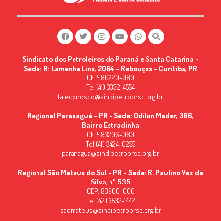
Sindicato dos Petroleiros do Paraná e Santa Catarina -
Sede: R: Lamenha Lins, 2064 - Rebouças - Curitiba, PR
CEP: 80220-080
Tel (41) 3332-4554
faleconosco@sindipetroprsc.org.br
Regional Paranaguá - PR - Sede: Odilon Mader, 366,
Bairro Estradinha
CEP: 83206-080
Tel (41) 3424-0255
paranagua@sindipetroprsc.org.br
Regional São Mateus do Sul - PR - Sede: R. Paulino Vaz da
Silva, nº 535
CEP: 83900-000
Tel (42) 3532-1442
saomateus@sindipetroprsc.org.br