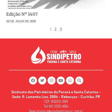
Edição Nº 1407
20 DE JULHO DE 2018
1
2
3
Sindicato dos Petroleiros do Paraná e Santa Catarina -
Sede: R: Lamenha Lins, 2064 - Rebouças - Curitiba, PR
CEP: 80220-080
Tel (41) 3332-4554
faleconosco@sindipetroprsc.org.br