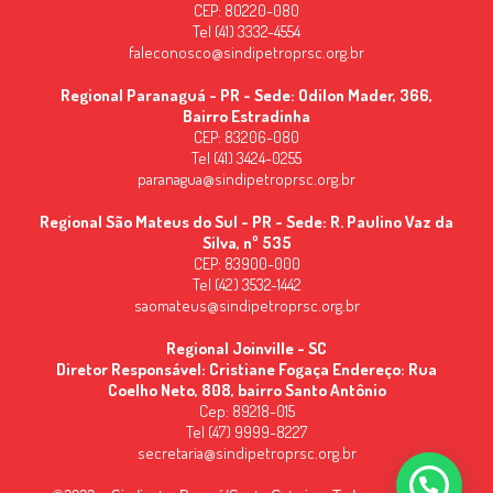
CEP: 80220-080
Tel (41) 3332-4554
faleconosco@sindipetroprsc.org.br
Regional Paranaguá - PR - Sede: Odilon Mader, 366,
Bairro Estradinha
CEP: 83206-080
Tel (41) 3424-0255
paranagua@sindipetroprsc.org.br
Regional São Mateus do Sul - PR - Sede: R. Paulino Vaz da
Silva, nº 535
CEP: 83900-000
Tel (42) 3532-1442
saomateus@sindipetroprsc.org.br
Regional Joinville - SC
Diretor Responsável: Cristiane Fogaça Endereço: Rua
Coelho Neto, 808, bairro Santo Antônio
Cep: 89218-015
Tel (47) 9999-8227
secretaria@sindipetroprsc.org.br