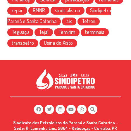
repar
RMNR
sindicalismo
Sindipetro
Paraná e Santa Catarina
six
Tefran
Teguaçu
Tejaí
Temirim
terminais
transpetro
Usina do Xisto
Sindicato dos Petroleiros do Paraná e Santa Catarina -
Sede: R: Lamenha Lins, 2064 - Rebouças - Curitiba, PR