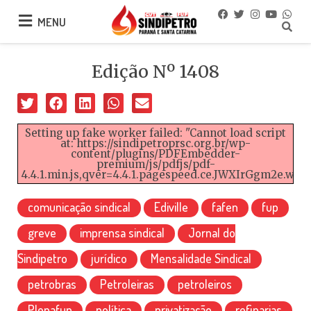
MENU
MENU
Edição Nº 1408
Setting up fake worker failed: "Cannot load script
at: https://sindipetroprsc.org.br/wp-
content/plugins/PDFEmbedder-
premium/js/pdfjs/pdf-
4.4.1.min.js,qver=4.4.1.pagespeed.ce.JWXIrGgm2e.worke
comunicação sindical
Ediville
fafen
fup
greve
imprensa sindical
Jornal do
Sindipetro
jurídico
Mensalidade Sindical
petrobras
Petroleiras
petroleiros
Plenafup
política
privatização
refinarias