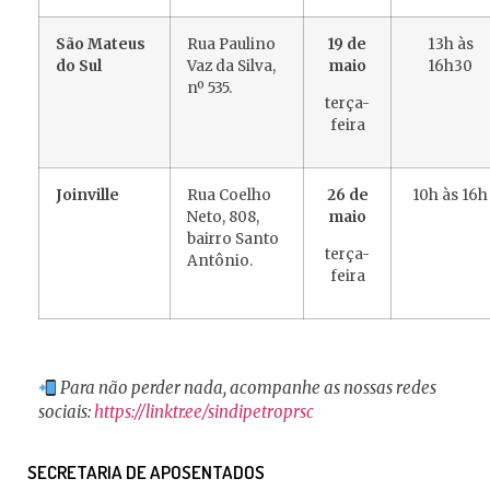
São Mateus
Rua Paulino
19 de
13h às
do Sul
Vaz da Silva,
maio
16h30
nº 535.
terça-
feira
Joinville
Rua Coelho
26 de
10h às 16h
Neto, 808,
maio
bairro Santo
terça-
Antônio.
feira
Para não perder nada, acompanhe as nossas redes
sociais:
https://linktr.ee/sindipetroprsc
SECRETARIA DE APOSENTADOS