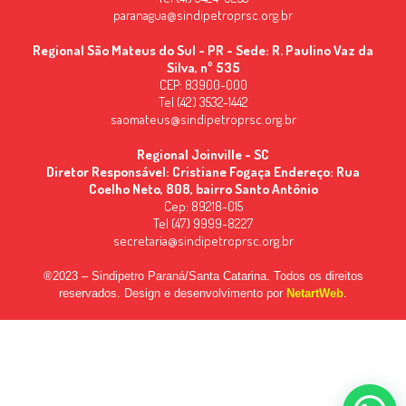
paranagua@sindipetroprsc.org.br
Regional São Mateus do Sul - PR - Sede: R. Paulino Vaz da
Silva, nº 535
CEP: 83900-000
Tel (42) 3532-1442
saomateus@sindipetroprsc.org.br
Regional Joinville - SC
Diretor Responsável: Cristiane Fogaça Endereço: Rua
Coelho Neto, 808, bairro Santo Antônio
Cep: 89218-015
Tel (47) 9999-8227
secretaria@sindipetroprsc.org.br
®2023 – Sindipetro Paraná/Santa Catarina. Todos os direitos
reservados. Design e desenvolvimento por
NetartWeb
.