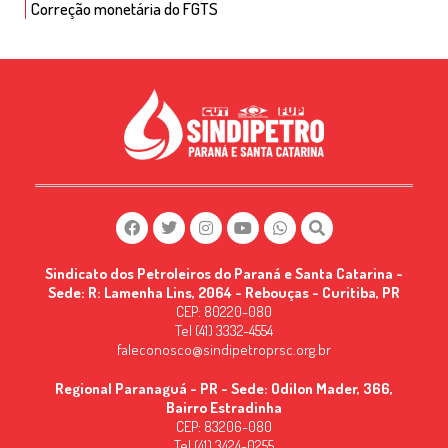
Correção monetária do FGTS
Sindicato dos Petroleiros do Paraná e Santa Catarina -
Sede: R: Lamenha Lins, 2064 - Rebouças - Curitiba, PR
CEP: 80220-080
Tel (41) 3332-4554
faleconosco@sindipetroprsc.org.br
Regional Paranaguá - PR - Sede: Odilon Mader, 366,
Bairro Estradinha
CEP: 83206-080
Tel (41) 3424-0255