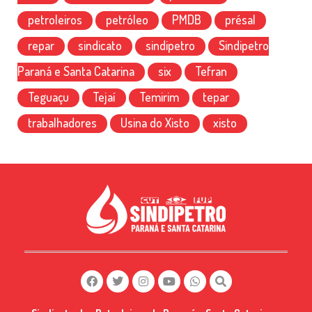
petroleiros
petróleo
PMDB
présal
repar
sindicato
sindipetro
Sindipetro
Paraná e Santa Catarina
six
Tefran
Teguaçu
Tejaí
Temirim
tepar
trabalhadores
Usina do Xisto
xisto