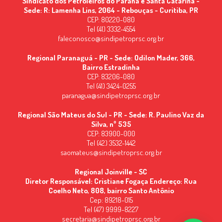
Sindicato dos Petroleiros do Paraná e Santa Catarina -
Sede: R: Lamenha Lins, 2064 - Rebouças - Curitiba, PR
CEP: 80220-080
Tel (41) 3332-4554
faleconosco@sindipetroprsc.org.br
Regional Paranaguá - PR - Sede: Odilon Mader, 366,
Bairro Estradinha
CEP: 83206-080
Tel (41) 3424-0255
paranagua@sindipetroprsc.org.br
Regional São Mateus do Sul - PR - Sede: R. Paulino Vaz da
Silva, nº 535
CEP: 83900-000
Tel (42) 3532-1442
saomateus@sindipetroprsc.org.br
Regional Joinville - SC
Diretor Responsável: Cristiane Fogaça Endereço: Rua
Coelho Neto, 808, bairro Santo Antônio
Cep: 89218-015
Tel (47) 9999-8227
secretaria@sindipetroprsc.org.br