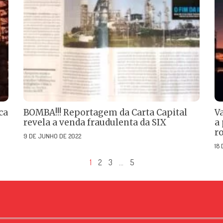
ca
BOMBA!!! Reportagem da Carta Capital
V
revela a venda fraudulenta da SIX
a 
ro
9 DE JUNHO DE 2022
18
1
2
3
…
5