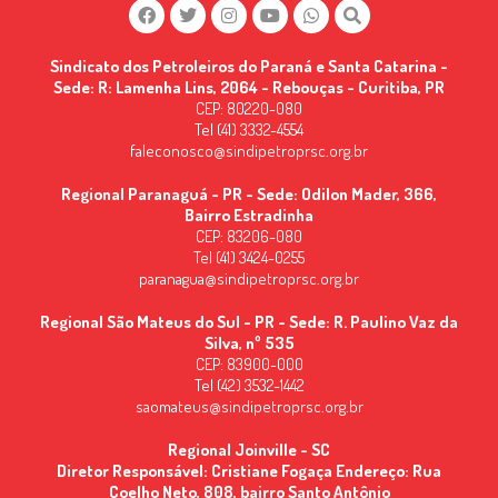
Sindicato dos Petroleiros do Paraná e Santa Catarina -
Sede: R: Lamenha Lins, 2064 - Rebouças - Curitiba, PR
CEP: 80220-080
Tel (41) 3332-4554
faleconosco@sindipetroprsc.org.br
Regional Paranaguá - PR - Sede: Odilon Mader, 366,
Bairro Estradinha
CEP: 83206-080
Tel (41) 3424-0255
paranagua@sindipetroprsc.org.br
Regional São Mateus do Sul - PR - Sede: R. Paulino Vaz da
Silva, nº 535
CEP: 83900-000
Tel (42) 3532-1442
saomateus@sindipetroprsc.org.br
Regional Joinville - SC
Diretor Responsável: Cristiane Fogaça Endereço: Rua
Coelho Neto, 808, bairro Santo Antônio